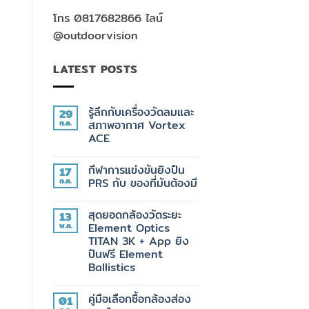
โทร 0817682866 ไลน์
@outdoorvision
LATEST POSTS
รู้ลึกกับเครื่องวัดลมและ
29
ก.ค.
สภาพอากาศ Vortex
ACE
ไม่มี
ความ
กีฬาการแข่งขันยิงปืน
17
เห็น
บน
ก.ค.
PRS กับ ของที่มันต้องมี
รู้
ลึก
ไม่มี
กับ
ความ
สุดยอดกล้องวัดระยะ
13
เครื่อง
เห็น
วัด
บน
พ.ค.
Element Optics
ลม
กีฬา
TITAN 3K + App ยิง
และ
การ
สภาพ
แข่งขัน
ปืนฟรี Element
อากาศ
ยิง
Ballistics
Vortex
ปืน
ACE
PRS
ไม่มี
กับ
ความ
ของ
คู่มือเลือกซื้อกล้องส่อง
01
เห็น
ที่
บน