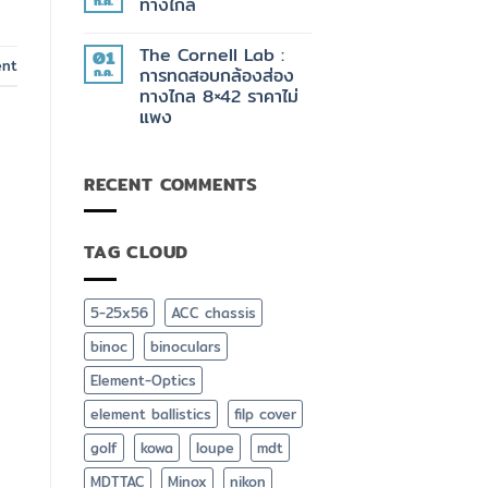
ก.ค.
ทางไกล
มัน
สุด
ต้อง
ยอด
ไม่มี
มี
กล้อง
ความ
The Cornell Lab :
01
วัด
เห็น
ent
ระยะ
บน
ก.ค.
การทดสอบกล้องส่อง
Element
คู่มือ
ทางไกล 8×42 ราคาไม่
Optics
เลือก
TITAN
ซื้อ
แพง
3K
กล้อง
+
ส่อง
ไม่มี
App
ทาง
ความ
ยิง
ไกล
เห็น
RECENT COMMENTS
บน
ปืน
The
ฟรี
Cornell
Element
Lab
Ballistics
:
TAG CLOUD
การ
ทดสอบ
กล้อง
ส่อง
ทาง
5-25x56
ACC chassis
ไกล
8×42
binoc
binoculars
ราคา
ไม่
แพง
Element-Optics
element ballistics
filp cover
golf
kowa
loupe
mdt
MDTTAC
Minox
nikon