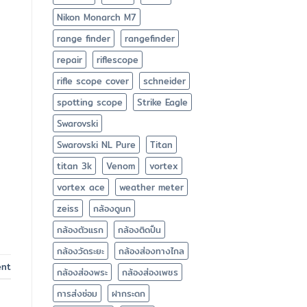
Nikon Monarch M7
range finder
rangefinder
repair
riflescope
rifle scope cover
schneider
spotting scope
Strike Eagle
Swarovski
Swarovski NL Pure
Titan
titan 3k
Venom
vortex
vortex ace
weather meter
zeiss
กล้องดูนก
กล้องตัวแรก
กล้องติดปืน
กล้องวัดระยะ
กล้องส่องทางไกล
ent
กล้องส่องพระ
กล้องส่องเพชร
การส่งซ่อม
ฝากระดก