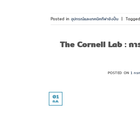
Posted in
อุปกรณ์และเทคนิคกีฬายิงปืน
|
Tagge
The Cornell Lab : กา
POSTED ON
1 กร
01
ก.ค.