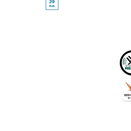
29
ก.ค.