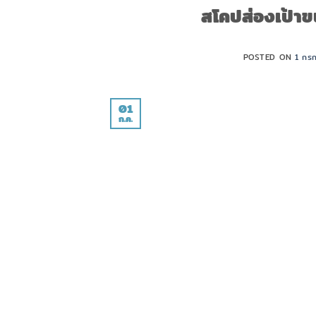
สโคปส่องเป้าข
POSTED ON
1 กร
01
ก.ค.