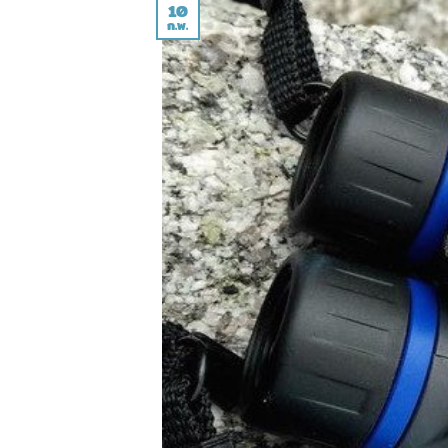
10
ก.พ.