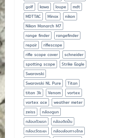
golf
kowa
loupe
mdt
MDTTAC
Minox
nikon
Nikon Monarch M7
range finder
rangefinder
repair
riflescope
rifle scope cover
schneider
spotting scope
Strike Eagle
Swarovski
Swarovski NL Pure
Titan
titan 3k
Venom
vortex
vortex ace
weather meter
zeiss
กล้องดูนก
กล้องตัวแรก
กล้องติดปืน
กล้องวัดระยะ
กล้องส่องทางไกล