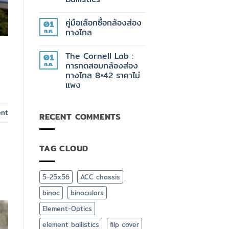
ACE
PRS
ไม่มี
กับ
ความ
ของ
คู่มือเลือกซื้อกล้องส่อง
01
เห็น
ที่
บน
ก.ค.
ทางไกล
มัน
สุด
ต้อง
ยอด
ไม่มี
มี
กล้อง
ความ
The Cornell Lab :
01
วัด
เห็น
ระยะ
บน
ก.ค.
การทดสอบกล้องส่อง
Element
คู่มือ
ทางไกล 8×42 ราคาไม่
Optics
เลือก
TITAN
ซื้อ
แพง
3K
กล้อง
+
ส่อง
ไม่มี
App
ทาง
ความ
ยิง
ไกล
เห็น
ent
RECENT COMMENTS
บน
ปืน
The
ฟรี
Cornell
Element
Lab
Ballistics
:
TAG CLOUD
การ
ทดสอบ
กล้อง
ส่อง
ทาง
5-25x56
ACC chassis
ไกล
8×42
binoc
binoculars
ราคา
ไม่
แพง
Element-Optics
element ballistics
filp cover