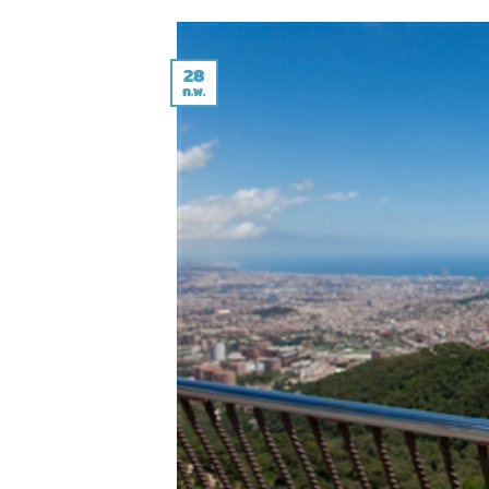
28
ก.พ.