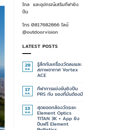
ไกล และอุปกรณ์เสริมกีฬายิง
ปืน
โทร 0817682866 ไลน์
@outdoorvision
LATEST POSTS
รู้ลึกกับเครื่องวัดลมและ
29
ก.ค.
สภาพอากาศ Vortex
ACE
ไม่มี
ความ
กีฬาการแข่งขันยิงปืน
17
เห็น
บน
ก.ค.
PRS กับ ของที่มันต้องมี
รู้
ลึก
ไม่มี
กับ
ความ
สุดยอดกล้องวัดระยะ
13
เครื่อง
เห็น
วัด
บน
พ.ค.
Element Optics
ลม
กีฬา
TITAN 3K + App ยิง
และ
การ
สภาพ
แข่งขัน
ปืนฟรี Element
อากาศ
ยิง
Ballistics
Vortex
ปืน