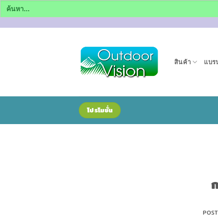
Search
for:
ข้าม
ไป
ยัง
สินค้า
แบรน
เนื้อหา
โปรโมชั่น
ก
POS