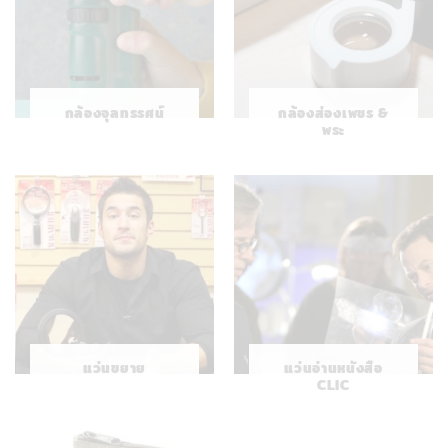
กล้องจุลทรรศน์
กล้องส่องเพชร &
พระ
แว่นขยาย
แว่นอ่านหนังสือ
CLIC