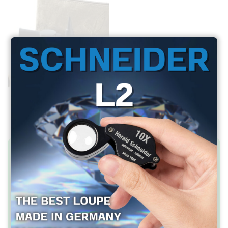
ชุดทำความสะอาด-
เลนส์
สอบถามข้อมูลเพิ่มเติม
บริษัท เอาท์ดอร์วิชั่น จำกัด
2358/2 ถ.ลาดพร้าว แขวงพลับพลา
วังทองหลาง กทม.10310
โทรศัพท์ 081-7682866, 095-3716866