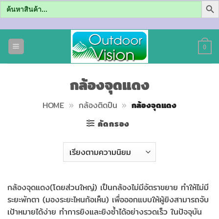
Search
for:
ข้าม
ไป
0
ยัง
เนื้อหา
กล้องจุดแดง
HOME
»
กล้องติดปืน
»
กล้องจุดแดง
คัดกรอง
กล้องจุดแดง(โดยส่วนใหญ่) เป็นกล้องไม่มีอัตราขยาย ทำให้ไม่มี
ระยะพักตา (มองระยะไหนก้อเห็น) เพื่อออกแบบให้ผู้ยิงสามารถจับ
เป้าหมายได้ง่าย ทำการยิงและยิงซ้ำได้อย่างรวดเร็ว ในปัจจุบัน