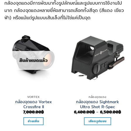
กล้องจุดแดงมีการพัฒนาทั้งรูปลักษณ์และรูปแบบการใช้งานไป
มาก กล้องจุดแดงหลายยี่ห้อสามารถเลือกทั้งสีจุด (สีแดง เขียว
ฟ้า) หรือแม้แต่รูปแบบเส้นเล็งที่ไม่ใช่แค่เป็นจุด
สินค้าหมดแล้ว
VORTEX
กล้องจุดแดง
กล้องจุดแดง Vortex
กล้องจุดแดง Sightmark
Crossfire II
Ultra Shot R-Spec
Price
7,000.00
฿
6,400.00
฿
–
6,500.00
฿
range
6,40
อ่านเพิ่ม
เลือกรูปแบบ
thro
6,50
This