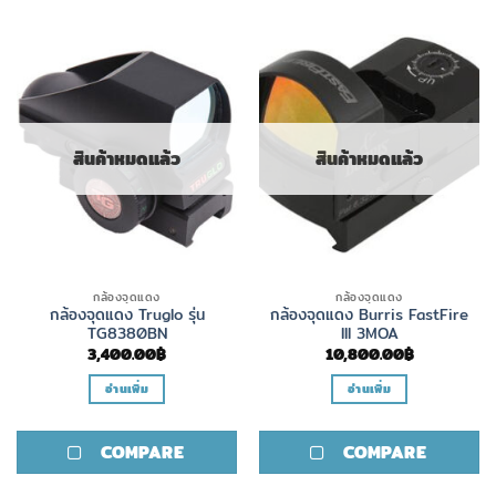
multiple
variants.
The
options
may
be
chosen
สินค้าหมดแล้ว
สินค้าหมดแล้ว
on
the
product
page
กล้องจุดแดง
กล้องจุดแดง
กล้องจุดแดง Truglo รุ่น
กล้องจุดแดง Burris FastFire
TG8380BN
III 3MOA
3,400.00
฿
10,800.00
฿
อ่านเพิ่ม
อ่านเพิ่ม
COMPARE
COMPARE