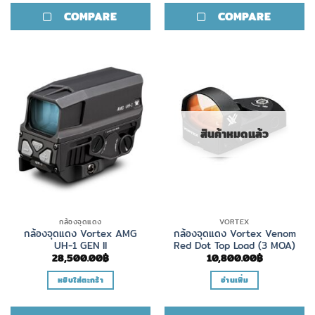
product
COMPARE
COMPARE
has
multiple
variants.
The
options
may
be
chosen
สินค้าหมดแล้ว
on
the
product
page
กล้องจุดแดง
VORTEX
กล้องจุดแดง Vortex AMG
กล้องจุดแดง Vortex Venom
UH-1 GEN II
Red Dot Top Load (3 MOA)
28,500.00
฿
10,800.00
฿
หยิบใส่ตะกร้า
อ่านเพิ่ม