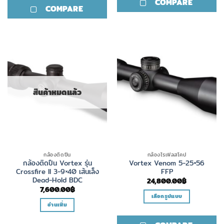
COMPARE
product
COMPARE
has
multiple
variants.
The
options
may
be
chosen
สินค้าหมดแล้ว
on
the
product
page
กล้องติดปืน
กล้องไรเฟิลสโคป
กล้องติดปืน Vortex รุ่น
Vortex Venom 5-25×56
Crossfire II 3-9×40 เส้นเล็ง
FFP
Dead-Hold BDC
24,800.00
฿
7,600.00
฿
เลือกรูปแบบ
อ่านเพิ่ม
This
product