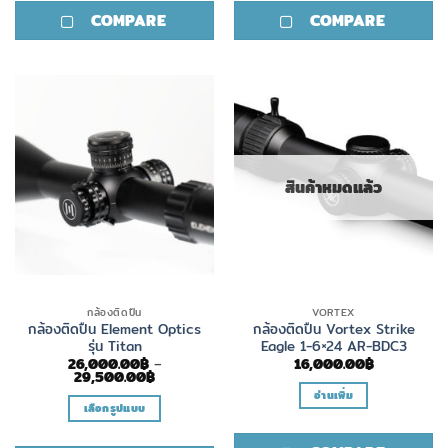
product
COMPARE
COMPARE
has
multiple
variants.
The
options
may
be
chosen
สินค้าหมดแล้ว
on
the
product
page
กล้องติดปืน
VORTEX
กล้องติดปืน Element Optics
กล้องติดปืน Vortex Strike
รุ่น Titan
Eagle 1-6×24 AR-BDC3
26,000.00
฿
–
16,000.00
฿
Price
29,500.00
฿
range:
อ่านเพิ่ม
26,000.00฿
เลือกรูปแบบ
through
29,500.00฿
This