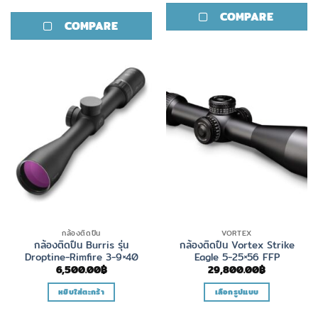
This
product
COMPARE
product
has
COMPARE
has
multiple
multiple
variants.
variants.
The
The
options
options
may
may
be
be
chosen
chosen
on
on
the
the
product
product
page
page
กล้องติดปืน
VORTEX
กล้องติดปืน Burris รุ่น
กล้องติดปืน Vortex Strike
Droptine-Rimfire 3-9×40
Eagle 5-25×56 FFP
6,500.00
฿
29,800.00
฿
หยิบใส่ตะกร้า
เลือกรูปแบบ
This