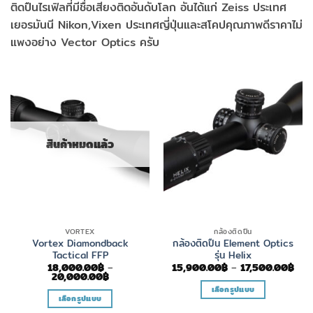
ติดปืนไรเฟิลที่มีชื่อเสียงติดอันดับโลก อันได้แก่ Zeiss ประเทศ
เยอรมันนี Nikon,Vixen ประเทศญี่ปุ่นและสโคปคุณภาพดีราคาไม่
แพงอย่าง Vector Optics ครับ
สินค้าหมดแล้ว
VORTEX
กล้องติดปืน
Vortex Diamondback
กล้องติดปืน Element Optics
Tactical FFP
รุ่น Helix
Pric
18,000.00
฿
–
15,900.00
฿
–
17,500.00
฿
Price
rang
20,000.00
฿
range:
15,
เลือกรูปแบบ
18,000.00฿
thr
เลือกรูปแบบ
through
17,
This
20,000.00฿