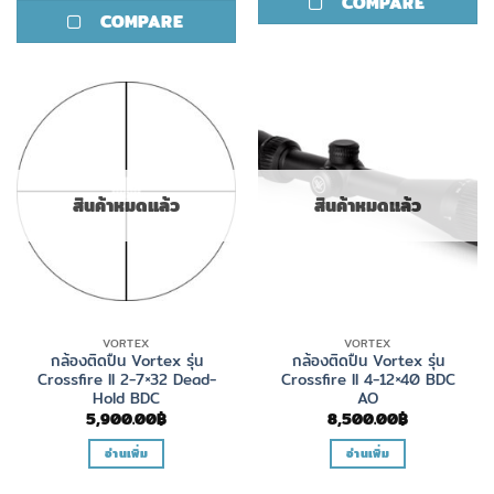
COMPARE
has
COMPARE
multiple
variants.
The
options
may
be
chosen
on
สินค้าหมดแล้ว
สินค้าหมดแล้ว
the
product
page
VORTEX
VORTEX
กล้องติดปืน Vortex รุ่น
กล้องติดปืน Vortex รุ่น
Crossfire II 2-7×32 Dead-
Crossfire II 4-12×40 BDC
Hold BDC
AO
5,900.00
฿
8,500.00
฿
อ่านเพิ่ม
อ่านเพิ่ม