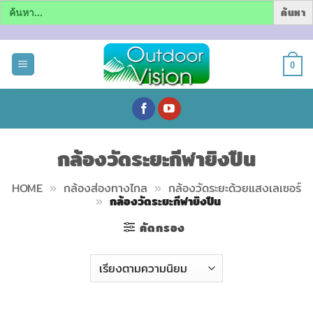
Search
for:
ข้าม
ไป
0
ยัง
เนื้อหา
กล้องวัดระยะกีฬายิงปืน
HOME
»
กล้องส่องทางไกล
»
กล้องวัดระยะด้วยแสงเลเซอร์
»
กล้องวัดระยะกีฬายิงปืน
คัดกรอง