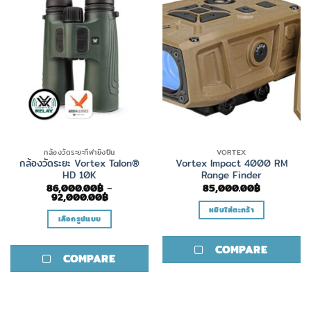
กล้องวัดระยะกีฬายิงปืน
VORTEX
กล้องวัดระยะ Vortex Talon®
Vortex Impact 4000 RM
HD 10K
Range Finder
86,000.00
฿
–
85,000.00
฿
Price
92,000.00
฿
range:
หยิบใส่ตะกร้า
86,000.00฿
เลือกรูปแบบ
through
92,000.00฿
This
COMPARE
product
COMPARE
has
multiple
variants.
The