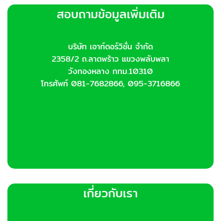
options
สอบถามข้อมูลเพิ่มเติม
may
be
chosen
บริษัท เอาท์ดอร์วิชั่น จำกัด
on
2358/2 ถ.ลาดพร้าว แขวงพลับพลา
the
product
วังทองหลาง กทม.10310
page
โทรศัพท์ 081-7682866, 095-3716866
เกี่ยวกับเรา