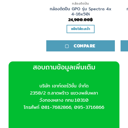
ล้องติดปืน
กล้องติดปืน
eiss รุ่น Victory HT
กล้องติดปืน GPO รุ่น Spectra 4x
1-4×24 T*
4-16x50i
,000.00
฿
24,900.00
฿
ิบใส่ตะกร้า
หยิบใส่ตะกร้า
COMPARE
COMPARE
สอบถามข้อมูลเพิ่มเติม
บริษัท เอาท์ดอร์วิชั่น จำกัด
2358/2 ถ.ลาดพร้าว แขวงพลับพลา
วังทองหลาง กทม.10310
โทรศัพท์ 081-7682866, 095-3716866