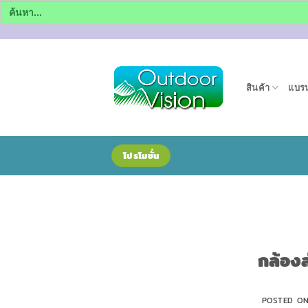
Search
for:
ข้าม
ไป
ยัง
สินค้า
แบรน
เนื้อหา
โปรโมชั่น
กล้อง
POSTED O