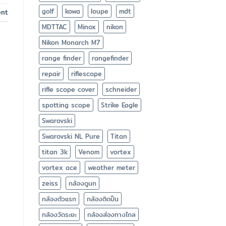
golf
kowa
loupe
mdt
ent
MDTTAC
Minox
nikon
Nikon Monarch M7
range finder
rangefinder
repair
riflescope
rifle scope cover
schneider
spotting scope
Strike Eagle
Swarovski
Swarovski NL Pure
Titan
titan 3k
Venom
vortex
vortex ace
weather meter
zeiss
กล้องดูนก
กล้องตัวแรก
กล้องติดปืน
กล้องวัดระยะ
กล้องส่องทางไกล