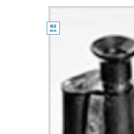
02
เม.ย.