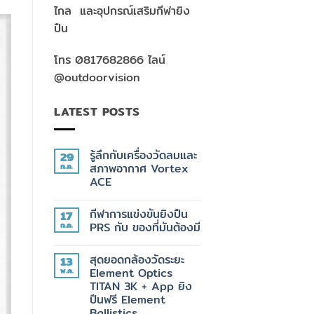
ไกล และอุปกรณ์เสริมกีฬายิง
ปืน
โทร 0817682866 ไลน์
@outdoorvision
LATEST POSTS
รู้ลึกกับเครื่องวัดลมและ
29
ก.ค.
สภาพอากาศ Vortex
ACE
ไม่มี
ความ
กีฬาการแข่งขันยิงปืน
17
เห็น
บน
ก.ค.
PRS กับ ของที่มันต้องมี
รู้
ลึก
ไม่มี
กับ
ความ
สุดยอดกล้องวัดระยะ
13
เครื่อง
เห็น
วัด
บน
พ.ค.
Element Optics
ลม
กีฬา
TITAN 3K + App ยิง
และ
การ
สภาพ
แข่งขัน
ปืนฟรี Element
อากาศ
ยิง
Ballistics
Vortex
ปืน