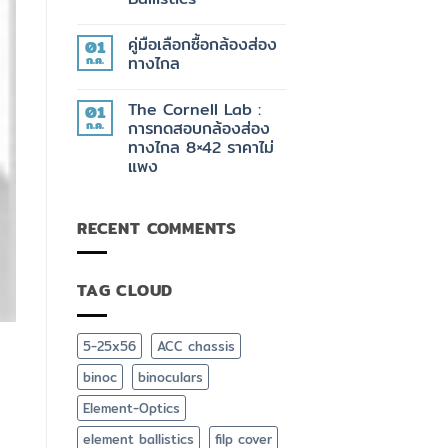
ACE
PRS
ไม่มี
กับ
ความ
ของ
คู่มือเลือกซื้อกล้องส่อง
01
เห็น
ที่
บน
ก.ค.
ทางไกล
มัน
สุด
ต้อง
ยอด
ไม่มี
มี
กล้อง
ความ
The Cornell Lab :
01
วัด
เห็น
ระยะ
บน
ก.ค.
การทดสอบกล้องส่อง
Element
คู่มือ
ทางไกล 8×42 ราคาไม่
Optics
เลือก
TITAN
ซื้อ
แพง
3K
กล้อง
+
ส่อง
ไม่มี
App
ทาง
ความ
ยิง
ไกล
เห็น
RECENT COMMENTS
บน
ปืน
The
ฟรี
Cornell
Element
Lab
Ballistics
:
TAG CLOUD
การ
ทดสอบ
กล้อง
ส่อง
ทาง
5-25x56
ACC chassis
ไกล
8×42
binoc
binoculars
ราคา
ไม่
แพง
Element-Optics
element ballistics
filp cover