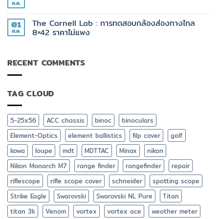
Vortex
บน
PRS
ก.ค.
ไม่มี
ACE
สุด
กับ
ความ
ยอด
ของ
เห็น
กล้อง
ที่
The Cornell Lab : การทดสอบกล้องส่องทางไกล
01
บน
วัด
มัน
คู่มือ
ก.ค.
8×42 ราคาไม่แพง
ระยะ
ต้อง
เลือก
Element
มี
ไม่มี
ซื้อ
Optics
ความ
กล้อง
TITAN
เห็น
ส่อง
3K
RECENT COMMENTS
บน
ทาง
+
The
ไกล
App
Cornell
ยิง
Lab
ปืน
:
ฟรี
TAG CLOUD
การ
Element
ทดสอบ
Ballistics
กล้อง
ส่อง
ทาง
5-25x56
ACC chassis
binoc
binoculars
ไกล
8×42
Element-Optics
element ballistics
filp cover
golf
ราคา
ไม่
แพง
kowa
loupe
mdt
MDTTAC
Minox
nikon
Nikon Monarch M7
range finder
rangefinder
repair
riflescope
rifle scope cover
schneider
spotting scope
Strike Eagle
Swarovski
Swarovski NL Pure
Titan
titan 3k
Venom
vortex
vortex ace
weather meter