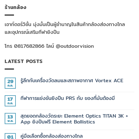
ร้านกล้อง
เอาท์ดอร์วิชั่น มุ่งมั่นเป็นผู้ชำนาญในสินค้ากล้องส่องทางไกล
และอุปกรณ์เสริมกีฬายิงปืน
โทร 0817682866 ไลน์ @outdoorvision
LATEST POSTS
รู้ลึกกับเครื่องวัดลมและสภาพอากาศ Vortex ACE
29
ก.ค.
ไม่มี
ความ
เห็น
กีฬาการแข่งขันยิงปืน PRS กับ ของที่มันต้องมี
17
บน
รู้
ก.ค.
ไม่มี
ลึก
ความ
กับ
เห็น
เครื่อง
สุดยอดกล้องวัดระยะ Element Optics TITAN 3K +
13
บน
วัด
กีฬา
พ.ค.
App ยิงปืนฟรี Element Ballistics
ลม
การ
และ
ไม่มี
แข่งขัน
สภาพ
ความ
ยิง
อากาศ
คู่มือเลือกซื้อกล้องส่องทางไกล
01
เห็น
ปืน