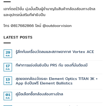
เอาท์ดอร์วิชั่น มุ่งมั่นเป็นผู้ชำนาญในสินค้ากล้องส่องทางไกล
และอุปกรณ์เสริมกีฬายิงปืน
โทร 0817682866 ไลน์ @outdoorvision
LATEST POSTS
รู้ลึกกับเครื่องวัดลมและสภาพอากาศ Vortex ACE
29
ก.ค.
ไม่มี
ความ
เห็น
กีฬาการแข่งขันยิงปืน PRS กับ ของที่มันต้องมี
17
บน
รู้
ก.ค.
ไม่มี
ลึก
ความ
กับ
เห็น
เครื่อง
สุดยอดกล้องวัดระยะ Element Optics TITAN 3K +
13
บน
วัด
กีฬา
พ.ค.
App ยิงปืนฟรี Element Ballistics
ลม
การ
และ
ไม่มี
แข่งขัน
สภาพ
ความ
ยิง
อากาศ
คู่มือเลือกซื้อกล้องส่องทางไกล
01
เห็น
ปืน
Vortex
บน
PRS
ก.ค.
ไม่มี
ACE
สุด
กับ
ความ
ยอด
ของ
เห็น