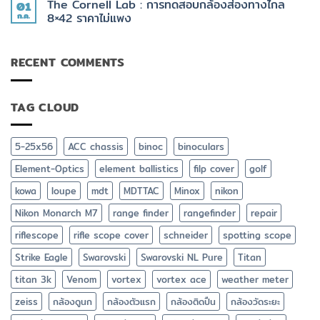
กล้อง
ที่
The Cornell Lab : การทดสอบกล้องส่องทางไกล
01
บน
วัด
มัน
คู่มือ
ก.ค.
8×42 ราคาไม่แพง
ระยะ
ต้อง
เลือก
Element
มี
ไม่มี
ซื้อ
Optics
ความ
กล้อง
TITAN
เห็น
ส่อง
3K
RECENT COMMENTS
บน
ทาง
+
The
ไกล
App
Cornell
ยิง
Lab
ปืน
:
ฟรี
TAG CLOUD
การ
Element
ทดสอบ
Ballistics
กล้อง
ส่อง
ทาง
5-25x56
ACC chassis
binoc
binoculars
ไกล
8×42
Element-Optics
element ballistics
filp cover
golf
ราคา
ไม่
แพง
kowa
loupe
mdt
MDTTAC
Minox
nikon
Nikon Monarch M7
range finder
rangefinder
repair
riflescope
rifle scope cover
schneider
spotting scope
Strike Eagle
Swarovski
Swarovski NL Pure
Titan
titan 3k
Venom
vortex
vortex ace
weather meter
zeiss
กล้องดูนก
กล้องตัวแรก
กล้องติดปืน
กล้องวัดระยะ