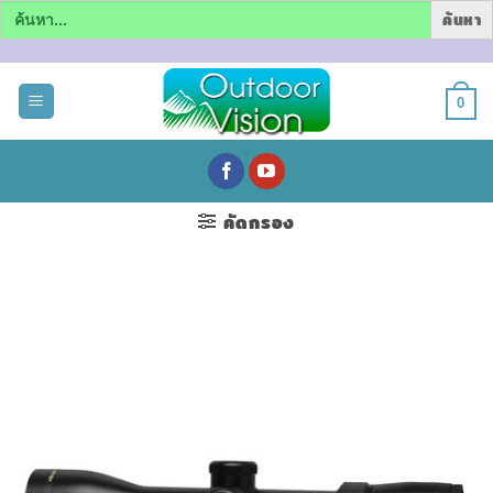
Search
for:
ข้าม
ไป
0
ยัง
เนื้อหา
คัดกรอง