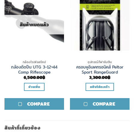
สินค้าหมดแล้ว
กล้องไรเฟิลสโคป
อุปกรณ์กีฬายิงปืน
กล้องติดปืน UTG 3-12×44
ครอบหูอิเลคทรอนิคส์ Peltor
Comp Riflescope
Sport RangeGuard
6,500.00
฿
3,300.00
฿
อ่านเพิ่ม
หยิบใส่ตะกร้า
COMPARE
COMPARE
สินค้าที่เกี่ยวข้อง