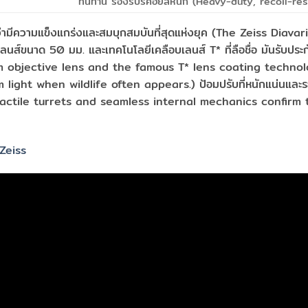
ทนทาน รองรับรีคอยล์หนัก (Heavy-duty, recoil-res
งว่ามีความแข็งแกร่งและสมบุกสมบันที่สุดแห่งยุค (The Zeiss Diav
ส์ขนาด 50 มม. และเทคโนโลยีเคลือบเลนส์ T* ที่ลือชื่อ มันรับประกั
0 mm objective lens and the famous T* lens coating techno
ght when wildlife often appears.) ป้อมปรับที่หนักแน่นและระบ
he tactile turrets and seamless internal mechanics confirm 
 Zeiss