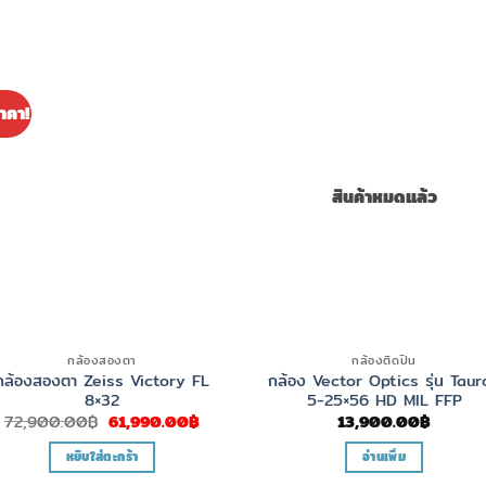
าคา!
สินค้าหมดแล้ว
กล้องสองตา
กล้องติดปืน
กล้องสองตา Zeiss Victory FL
กล้อง Vector Optics รุ่น Taur
8×32
5-25×56 HD MIL FFP
Original
Current
72,900.00
฿
61,990.00
฿
13,900.00
฿
price
price
was:
is:
หยิบใส่ตะกร้า
อ่านเพิ่ม
72,900.00฿.
61,990.00฿.