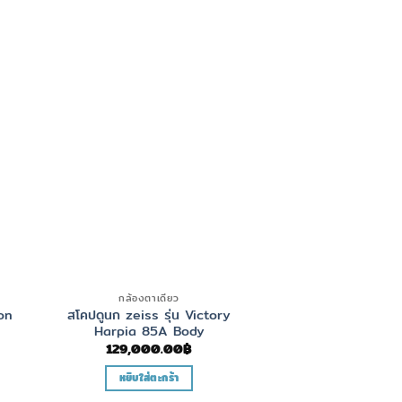
สินค้าหมด
กล้องตาเดียว
กล้องติดป
on
สโคปดูนก zeiss รุ่น Victory
กล้องติดปืน Zeiss 
Harpia 85A Body
V6 5-30×5
129,000.00
฿
74,500.
หยิบใส่ตะกร้า
อ่านเพิ่ม