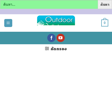
Search
for:
ข้าม
ไป
0
ยัง
เนื้อหา
คัดกรอง