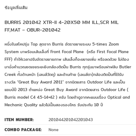
ข้อมูลเพิ่มเติม
BURRIS 201042 XTR-ll 4-20X50 MM ILL,SCR MIL
FF,MAT – OBUR-201042
หนึ่งในสโคปรุ่น Top สุดจาก Burris อัตราขยายระบบ 5-times Zoom
System มาพร้อมเส้นเล็งที่ Front Focal Plane (หรือ First Focal Plane
FFF) ทำให้เวลาปรับอัตราขยายภาพ เส้นเล็งก็จะขยายเพิ่ม หรือลดด้วย ไม่ต้อง
มานั่งคำนวณชดเชยระยะยิง
กล้องติดปืน Burris ทุกรุ่นมาพร้อมฝาฟลิบ Butler
Creek ทั้งด้านหน้า (เลนส์วัตถุ) และด้านท้าย (เลนส์ตา)
กล้องติดปืนที่ได้รับ
รางวัล “Great Buy Award 2011” จากนิตยสาร Outdoor Life และเป็น
แชมป์ปี 2013 ตำแหน่ง Great Buy Award จากนิตยสาร Outdoor Life (
Burris model C4 4.5-14×42 ) ครับ โดยถ้าดูจากคะแนนเรื่อง Optical and
Mechanic Quality แล้วไม่เป็นสองรองใคร รับประกัน 10 ปี
ITEM NUMBER:
201044
201042
201043
COMBO PACKAGE:
None