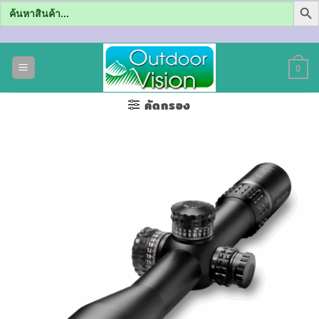
Search
for:
ข้าม
ไป
0
ยัง
เนื้อหา
คัดกรอง