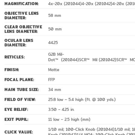
MAGNIFICATION:
4x-20x (201044)
4-20x (201042)
4-20x (201
OBJECTIVE LENS
58 mm
DIAMETER:
CLEAR OBJECTIVE
50 mm
LENS DIAMETER:
OCULAR LENS
44.25
DIAMETER:
G2B Mil-
RETICLES:
Dot
™
(201044)
SCR
™
Mil (201042)
SCR
™
MO
FINISH:
Matte
FOCAL PLANE:
FFP
MAIN TUBE SIZE:
34 mm
FIELD OF VIEW:
25.8 low – 5.4 high (ft. @ 100 yds.)
EYE RELIEF:
3.50 – 4.25 in.
EXIT PUPIL:
11 low – 2.5 high (mm)
1/10 mil; 100-Click Knob (201044)
1/10 mil; 
CLICK VALUE:
Knob (201042)
1/4 MOA; 100-Click Knob (20