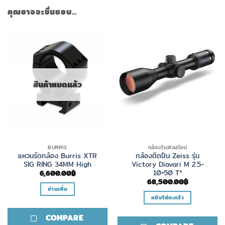
คุณอาจจะชื่นชอบ…
สินค้าหมดแล้ว
BURRIS
กล้องไรเฟิลสโคป
แหวนรัดกล้อง Burris XTR
กล้องติดปืน Zeiss รุ่น
SIG RING 34MM High
Victory Diavari M 2.5-
10×50 T*
6,600.00
฿
68,500.00
฿
อ่านเพิ่ม
หยิบใส่ตะกร้า
COMPARE