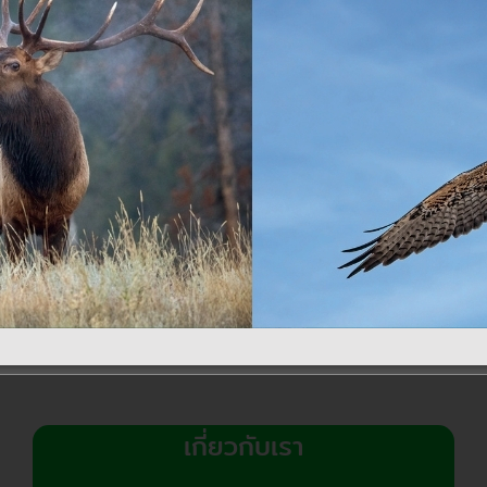
be
chosen
on
the
product
page
กล้องสองตาดูนก
กล้องสองตากลางแจ้ง
กล้องไ
กล้องสองตา Zeiss
กล้องสองตา Carson
กล้องติดปื
Victory FL 7×42
MO 10×42
Victory
1.5
66,500.00
฿
3,100.00
฿
Original
Current
56,600.00
฿
38,5
price
price
หยิบใส่ตะกร้า
was:
is:
หยิบใส่ตะกร้า
หยิบใ
66,500.00฿.
56,600.00฿.
COMPARE
COMPARE
C
เกี่ยวกับเรา