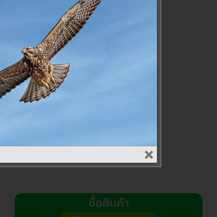
รเฟิลสโคป
น Zeiss รุ่น
 Diavari M
-6×42
00.00
฿
ส่ตะกร้า
OMPARE
ซื้อสินค้า