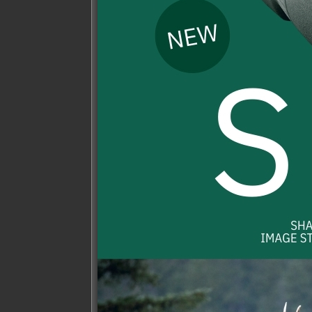
เสื้อ,หมวก และ อื่นๆ
กรองตามราคา
ราคา
ราคา
ราคา
1,590฿
—
คัดกรอง
ต่ำ
สูงสุด
98,000฿
สุด
FILTER BY
ทุกๆ Color
ลดร