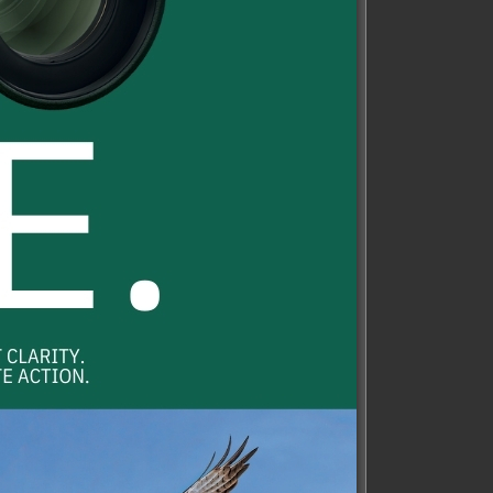
าหมดแล้ว
RRIS
กล้องสองตากลางแจ้ง
ปืน Burris
กล้องสองตา Zeiss
2-10×42 IR
Victory FL 8×42
 MOA
59,900.00
฿
Original
Current
50,950.00
฿
50.00
฿
price
price
was:
is:
หยิบใส่ตะกร้า
นเพิ่ม
59,900.00฿.
50,950.00฿.
COMPARE
OMPARE