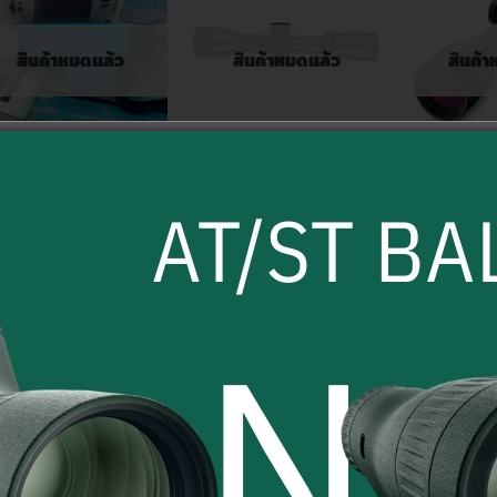
สินค้าหมดแล้ว
สินค้าหมดแล้ว
สินค้
กล้องตาเดียว
กล้องไรเฟิลสโคป
BU
กล้องตาเดียว Nikula
กล้องติดปืน Nikula รุ่น
กล้องติดปื
M8x42
3-12×42 Y30 IR
Droptine
Ger#4
1,590.00
฿
9,80
5,500.00
฿
เลือกรูปแบบ
อ่า
อ่านเพิ่ม
This
product
COMPARE
C
has
COMPARE
multiple
variants.
The
options
may