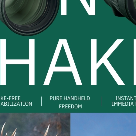
be
chosen
สินค้
on
the
product
page
กล้องสองตา
กล้องสองตา
BU
กล้องสองตา GPO รุ่น
กล้องสองตา Swarovski
กล้องติด
Passion HD 8×42
รุ่น EL
XTR-II 
SCR
39,800.00
฿
79,000.00
฿
–
Price
98,000.00
฿
41,2
range:
หยิบใส่ตะกร้า
79,000.00฿
เลือกรูปแบบ
อ่า
through
98,000.00฿
This
COMPARE
product
COMPARE
C
has
multiple
variants.
The
options
าคา!
may