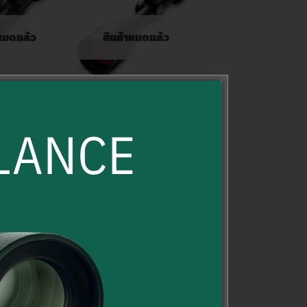
าหมดแล้ว
สินค้าหมดแล้ว
RRIS
BURRIS
น Burris รุ่น
กล้องติดปืน Burris รุ่น
 4.5-14×42
Fullfield II 4.5-14×42
0.00
฿
12,000.00
฿
นเพิ่ม
อ่านเพิ่ม
OMPARE
COMPARE
ลดราคา!