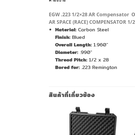
คำอธิบาย
EGW .223 1/2×28 AR Compensator
O
AR SPACE (RACE) COMPENSATOR 1/2 
Material:
Carbon Steel
Finish:
Blued
Overall Length:
1.960″
Diameter:
.990″
Thread Pitch:
1/2 x 28
Bored for:
.223 Remington
สินค้าที่เกี่ยวข้อง