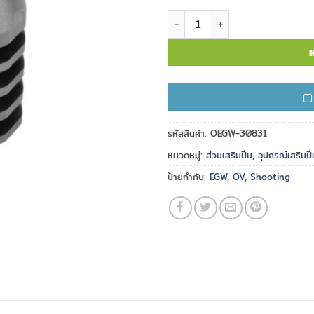
จำนวน EGW .223 1/2x28 AR Com
ห
รหัสสินค้า:
OEGW-30831
หมวดหมู่:
ส่วนเสริมปืน
,
อุปกรณ์เสริมปื
ป้ายกำกับ:
EGW
,
OV
,
Shooting