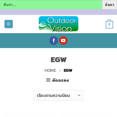
Search
for:
ข้าม
ไป
0
ยัง
เนื้อหา
EGW
HOME
»
EGW
คัดกรอง