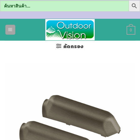
Search
for:
ข้าม
ไป
0
ยัง
เนื้อหา
คัดกรอง