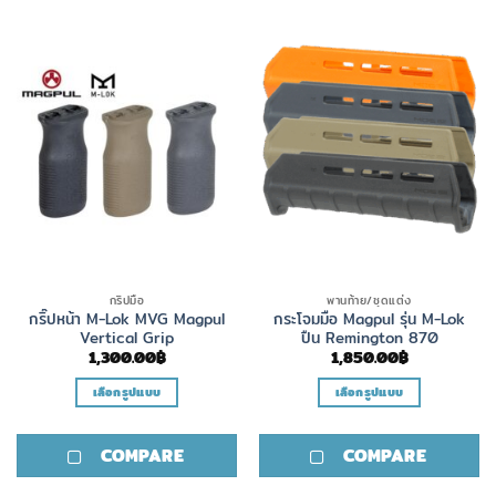
กริปมือ
พานท้าย/ชุดแต่ง
กริ๊ปหน้า M-Lok MVG Magpul
กระโจมมือ Magpul รุ่น M-Lok
Vertical Grip
ปืน Remington 870
1,300.00
฿
1,850.00
฿
เลือกรูปแบบ
เลือกรูปแบบ
This
This
product
product
COMPARE
COMPARE
has
has
multiple
multiple