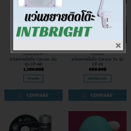
สินค้าหมดแล้ว
แว่นขยายมือถือ
แว่นขยาย
แว่นขยายมือถือ Carson 11x
แว่นขยายมือถือ Carson 5x รุ่น
รุ่น CP-40
CP-16
1,200.00
฿
800.00
฿
อ่านเพิ่ม
หยิบใส่ตะกร้า
COMPARE
COMPARE