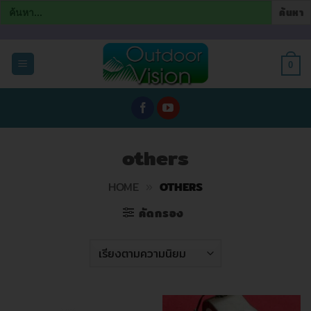
Search
for:
ข้าม
ไป
0
ยัง
เนื้อหา
others
HOME
»
OTHERS
คัดกรอง