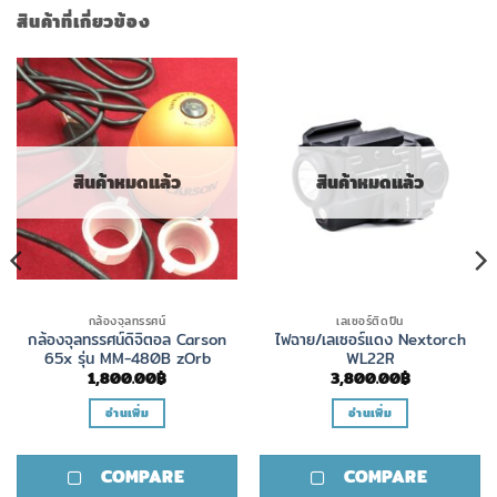
สินค้าที่เกี่ยวข้อง
สินค้าหมดแล้ว
สินค้าหมดแล้ว
กล้องจุลทรรศน์
เลเซอร์ติดปืน
กล้องจุลทรรศน์ดิจิตอล Carson
ไฟฉาย/เลเซอร์แดง Nextorch
65x รุ่น MM-480B zOrb
WL22R
1,800.00
฿
3,800.00
฿
อ่านเพิ่ม
อ่านเพิ่ม
COMPARE
COMPARE