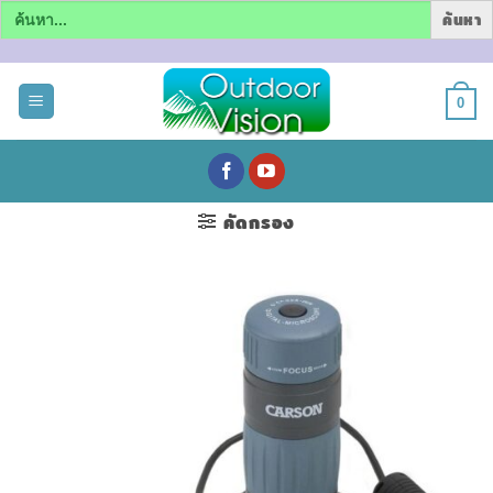
Search
for:
ข้าม
ไป
0
ยัง
เนื้อหา
คัดกรอง