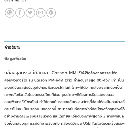
ป้ายกำกับ:
OV
คำอธิบาย
ข้อมูลเพิ่มเติม
กล้องจุลทรรศน์ดิจิตอล Carson MM-940
กล้องจุลทรรศน์ต่อ
คอมพิวเตอร์ได้ รุ่น Carson MM-940 zPix กำลังขยายสูง 86-457 เท่า เป็น
ระบบดิจิตอลส่งข้อมูลไปคอมพิวเตอร์ได้ทันที (ภาพที่ได้จากกล้องจุลทัศน์จะเป็น
ภาพกลับหัวครับ)
นวตกรรมใหม่ที่ช่วยคุณนำภาพที่ต้องการขึ้นแสดงบนจอ
คอมพิวเตอร์/โทรทัศน์ ทำให้คุณเห็นรายละเอียดของวัตถุที่ส่องได้ละเอียดอย่างที่
ตาเราไม่เคยเห็นมาก่อน นอกจากนี้ สามารถบันทึกภาพ/วิดีทัศน์ของวัตถุที่ส่องได้
อย่างง่ายดายเพียงปลายนิ้วกด และได้รายละเอียดของภาพสูงถึง 2 ล้านพิกเซล
จึงเป็นกล้องจุลทรรศน์ที่มาพร้อมกับ กล้องดิจิตอล USB ในตัวเดียวเสร็จสรรพ