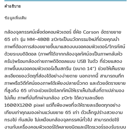
คำอธิบาย
ข้อมูลเพิ่มเติม
กล้องจุลทรรศน์เพื่อต่อคอมพิวเตอร์ ยี่ห้อ Carson อัตราขยาย
65 เท่า รุ่น MM-480B zOrbเป็นนวัตกรรมใหม่ที่ช่วยคุณนำ
ภาพที่ต้องการส่องขยายขึ้นมาแสดงบนจอคอมพิวเตอร์/โทรทัศน์
ด้วยระบบดิจิตอล (ภาพที่ได้จากกล้องจุลทัศน์จะเป็นภาพกลับหัว
ครับ)พร้อมกล้องถ่ายภาพดิจิตอลแบบ USB ในตัว ที่ช่วยแสดง
ภาพขึ้นบนจอคอมพิวเตอร์เต็มสกรีน (ขนาด 14”) ช่วยให้เห็นราย
ละเอียดของวัตถุที่ส่องได้อย่างง่ายดาย นอกจากนี้ สามารถนทึก
ภาพหรือวิดีทัศน์ของภาพได้เพียงปลายนิ้วกด และด้วยอัตราขยาย
ที่สูงถึง 65 เท่าจะช่วยเปิดโลกทัศน์ให้เราเห็นในสิ่งที่ตาเปล่ามอง
ไม่เห็น ภาพที่บันทึกผ่านกล้อง zOrb ได้ความละเอียด
1600X1200 pixel แต่ก็เพียงพอที่จะให้รายละเอียดทุกอย่าง
เทียบเท่าคุณมองผ่านแว่นขยาย 65 เท่า ตัวเล็กรูปร่างสวยงาม
ทรงไข่ ทันสมัย ไม่เหมือนกล้องจุลทรรศน์ทั่วไป สามารถต่อใช้
งานกับเครื่องคอมพิวเตอร์ได้หลายชนิดและมีไดรเวอร์รองรับระบบ