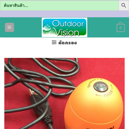
Search
for:
ข้าม
ไป
0
ยัง
เนื้อหา
คัดกรอง