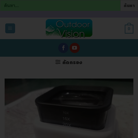
Search
for:
ข้าม
ไป
0
ยัง
เนื้อหา
คัดกรอง