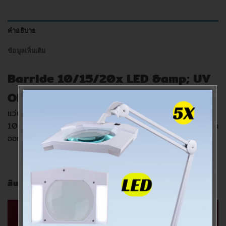
คำอธิบาย
ข้อมูลเพิ่มเติม
Barride 10/15/20x LED &amp; UV
OBM-TH8016
แว่นขยายทรงครอบ แบบปรับกำลังขยายได้ Barride
10/15/20x พร้อมไฟ LED & UV ฐานรองมีสเกล สามารถถอด
ออกได้
สินค้าที่เกี่ยวข้อง