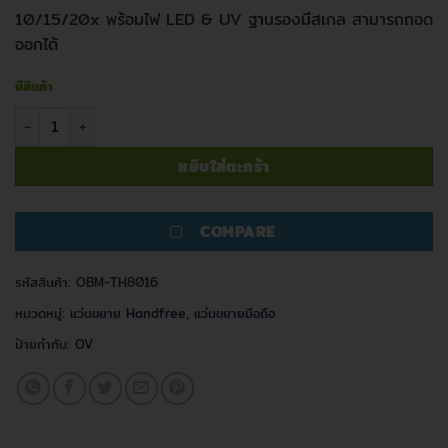
10/15/20x พร้อมไฟ LED & UV ฐานรองมีสเกล สามารถถอด
ออกได้
มีสินค้า
จำนวน แว่นขยายทรงครอบ Barride 10/15/20x LED & UV ชิ้น
หยิบใส่ตะกร้า
COMPARE
รหัสสินค้า:
OBM-TH8016
หมวดหมู่:
แว่นขยาย Handfree
,
แว่นขยายมือถือ
ป้ายกำกับ:
OV