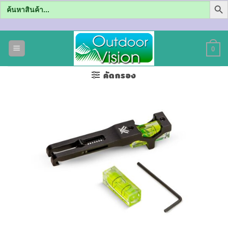
Search
for:
ข้าม
ไป
0
ยัง
เนื้อหา
คัดกรอง