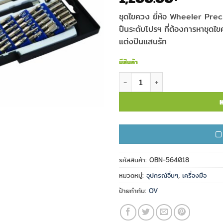
ชุดไขควง ยี่ห้อ Wheeler Pre
ปืนระดับโปรฯ ที่ต้องการหาชุดไ
แต่งปืนแสนรัก
มีสินค้า
จำนวน ชุดไขควง WHEELER รุ่น P
ห
รหัสสินค้า:
OBN-564018
หมวดหมู่:
อุปกรณ์อื่นๆ
,
เครื่องมือ
ป้ายกำกับ:
OV