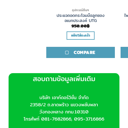
เครื่องมือ
อุปกรณ์อื่นๆ
แหวนรัดกล้อง Wheeler
ประแจถอดกระโจมมือลูกซอง
ไฟ
unting Kit 1″ &
อเนกประสงค์ UTG
30mm
950.00
฿
800.00
฿
หยิบใส่ตะกร้า
ิบใส่ตะกร้า
COMPARE
COMPARE
สอบถามข้อมูลเพิ่มเติม
บริษัท เอาท์ดอร์วิชั่น จำกัด
2358/2 ถ.ลาดพร้าว แขวงพลับพลา
วังทองหลาง กทม.10310
โทรศัพท์ 081-7682866, 095-3716866