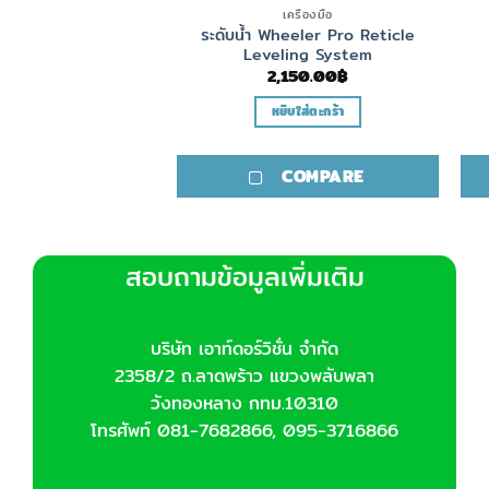
ุปกรณ์อื่นๆ
เครื่องมือ
ืน Wheeler Hammer
ระดับน้ำ Wheeler Pro Reticle
 Punch Set
Leveling System
,750.00
฿
2,150.00
฿
ิบใส่ตะกร้า
หยิบใส่ตะกร้า
COMPARE
COMPARE
สอบถามข้อมูลเพิ่มเติม
บริษัท เอาท์ดอร์วิชั่น จำกัด
2358/2 ถ.ลาดพร้าว แขวงพลับพลา
วังทองหลาง กทม.10310
โทรศัพท์ 081-7682866, 095-3716866