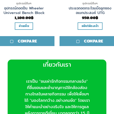
อุปกรณ์อื่นๆ
อุปกรณ์อื่นๆ
อุปกรณ์ถอดปืน Wheeler
ประแจถอดกระโจมมือลูกซอง
Universal Bench Block
อเนกประสงค์ UTG
1,100.00
฿
950.00
฿
อ่านเพิ่ม
หยิบใส่ตะกร้า
COMPARE
COMPARE
เกี่ยวกับเรา
เราเป็น "ชนเผ่ารักกิจกรรมกลางแจ้ง"
ที่ชื่นชอบและชำนาญการใช้กล้องส่อง
ทางไกลในหลายกิจกรรม เพื่อให้เพื่อนๆ
ได้ "มองโลกกว้าง..อย่างคมชัด" โดยเรา
ให้คำแนะนำอย่างจริงใจ และให้การดูแล
หลังการขายดีเยี่ยม มาตลอดกว่า 15 ปี