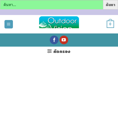
Search
for:
ข้าม
ไป
0
ยัง
เนื้อหา
คัดกรอง