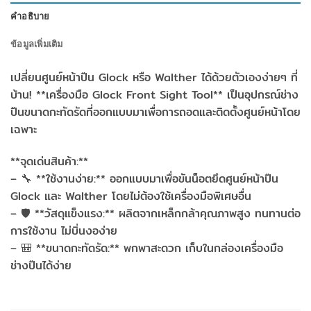
คำอธิบาย
ข้อมูลเพิ่มเติม
เปลี่ยนศูนย์หน้าปืน Glock หรือ Walther ได้ด้วยตัวเองง่ายๆ ที่
บ้าน! **เครื่องมือ Glock Front Sight Tool** เป็นอุปกรณ์ช่าง
ปืนขนาดกะทัดรัดที่ออกแบบมาเพื่อการถอดและติดตั้งศูนย์หน้าโดย
เฉพาะ
**จุดเด่นสินค้า:**
– 🔧 **ใช้งานง่าย:** ออกแบบมาเพื่อขันน็อตยึดศูนย์หน้าปืน
Glock และ Walther โดยไม่ต้องใช้เครื่องมือพิเศษอื่น
– 🛡️ **วัสดุแข็งแรง:** ผลิตจากเหล็กกล้าคุณภาพสูง ทนทานต่อ
การใช้งาน ไม่บิ่นงอง่าย
– 🎒 **ขนาดกะทัดรัด:** พกพาสะดวก เก็บในกล่องเครื่องมือ
ช่างปืนได้ง่าย