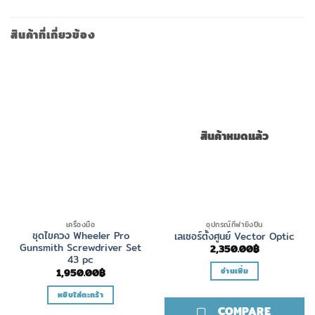
variants.
variants.
The
The
สินค้าที่เกี่ยวข้อง
options
options
may
may
be
be
chosen
chosen
on
on
the
the
product
product
สินค้าหมดแล้ว
page
page
เครื่องมือ
อุปกรณ์กีฬายิงปืน
ชุดไขควง Wheeler Pro
เลเซอร์ตั้งศูนย์ Vector Optic
Gunsmith Screwdriver Set
2,350.00
฿
43 pc
อ่านเพิ่ม
1,950.00
฿
หยิบใส่ตะกร้า
COMPARE