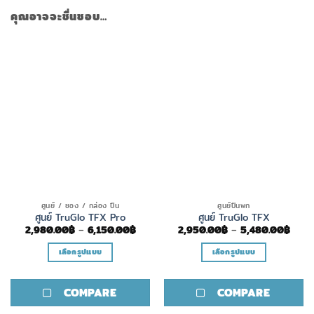
คุณอาจจะชื่นชอบ…
ศูนย์ / ซอง / กล่อง ปืน
ศูนย์ปืนพก
ศูนย์ TruGlo TFX Pro
ศูนย์ TruGlo TFX
Price
Price
2,980.00
฿
–
6,150.00
฿
2,950.00
฿
–
5,480.00
฿
range:
range
2,980.00฿
2,95
เลือกรูปแบบ
เลือกรูปแบบ
through
thro
6,150.00฿
5,48
This
This
product
product
COMPARE
COMPARE
has
has
multiple
multiple