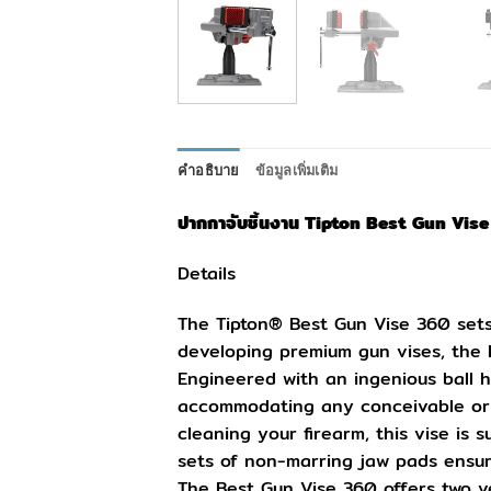
คำอธิบาย
ข้อมูลเพิ่มเติม
ปากกาจับชิ้นงาน Tipton Best Gun Vi
Details
The Tipton® Best Gun Vise 360 sets
developing premium gun vises, the B
Engineered with an ingenious ball h
accommodating any conceivable ori
cleaning your firearm, this vise is 
sets of non-marring jaw pads ensure 
The Best Gun Vise 360 offers two ve