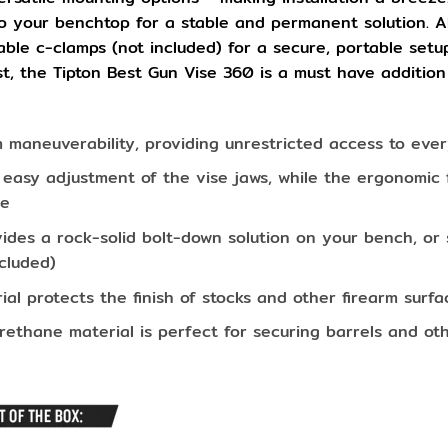
o your benchtop for a stable and permanent solution. Al
ble c-clamps (not included) for a secure, portable setu
st, the Tipton Best Gun Vise 360 is a must have additio
maneuverability, providing unrestricted access to ever
easy adjustment of the vise jaws, while the ergonomic f
le
vides a rock-solid bolt-down solution on your bench, o
cluded)
al protects the finish of stocks and other firearm surfa
thane material is perfect for securing barrels and othe