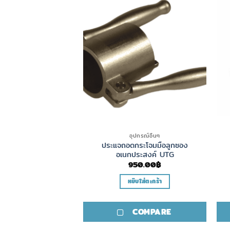
ค้าหมดแล้ว
เครื่องมือ
อุปกรณ์อื่นๆ
 Strobe Flash Hit
ประแจถอดกระโจมมือลูกซอง
ndicator
อเนกประสงค์ UTG
800.00
฿
950.00
฿
อ่านเพิ่ม
หยิบใส่ตะกร้า
COMPARE
COMPARE