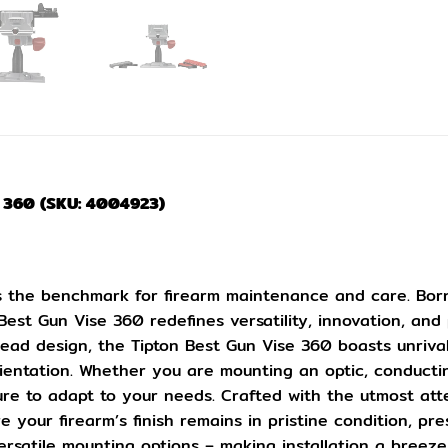
se 360 (SKU: 4004923)
 the benchmark for firearm maintenance and care. Born
est Gun Vise 360 redefines versatility, innovation, and p
ead design, the Tipton Best Gun Vise 360 boasts unrivale
entation. Whether you are mounting an optic, conducti
sure to adapt to your needs. Crafted with the utmost atten
your firearm’s finish remains in pristine condition, pre
rsatile mounting options – making installation a breeze.