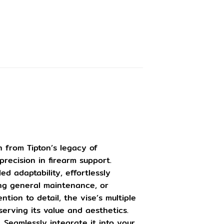
 from Tipton’s legacy of
recision in firearm support.
d adaptability, effortlessly
ng general maintenance, or
tion to detail, the vise’s multiple
serving its value and aesthetics.
 Seamlessly integrate it into your