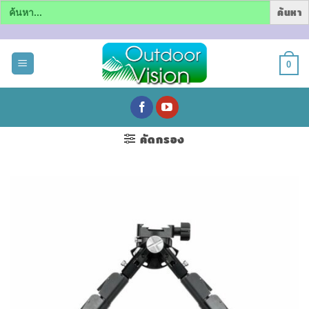
Search
for:
ข้าม
ไป
0
ยัง
เนื้อหา
คัดกรอง