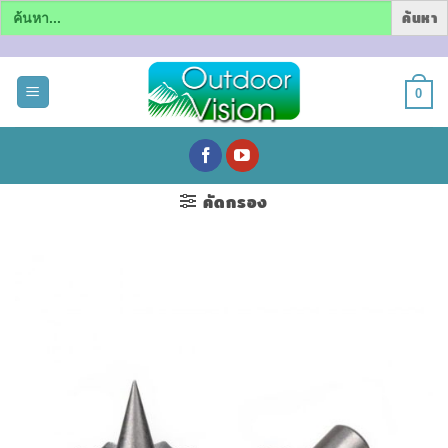
Search
for:
ข้าม
ไป
0
ยัง
เนื้อหา
คัดกรอง