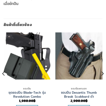
เมื่อชักปืน
สินค้าที่เกี่ยวข้อง
ซองปืน
ซองปืนพกนอก
ชุดซองปืน Blade-Tech รุ่น
ซองปืน Desantis Thumb
Revolution Combo
Break Scabbard ดำ
1,980.00
฿
2,900.00
฿