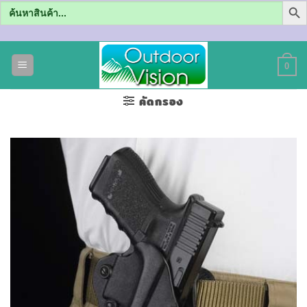
Search
for:
ข้าม
ไป
0
ยัง
เนื้อหา
คัดกรอง