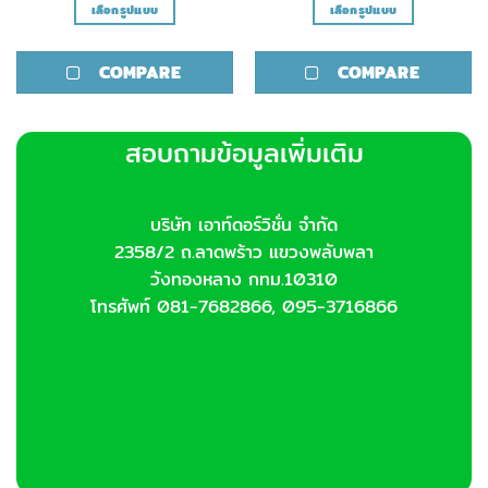
เลือกรูปแบบ
เลือกรูปแบบ
This
This
product
product
COMPARE
COMPARE
has
has
multiple
multiple
variants.
variants.
สอบถามข้อมูลเพิ่มเติม
The
The
options
options
may
may
be
be
บริษัท เอาท์ดอร์วิชั่น จำกัด
chosen
chosen
2358/2 ถ.ลาดพร้าว แขวงพลับพลา
on
on
วังทองหลาง กทม.10310
the
the
โทรศัพท์ 081-7682866, 095-3716866
product
product
page
page