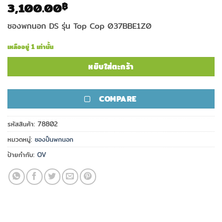
3,100.00
฿
ซองพกนอก DS รุ่น Top Cop 037BBE1Z0
เหลืออยู่ 1 เท่านั้น
หยิบใส่ตะกร้า
COMPARE
รหัสสินค้า:
78802
หมวดหมู่:
ซองปืนพกนอก
ป้ายกำกับ:
OV