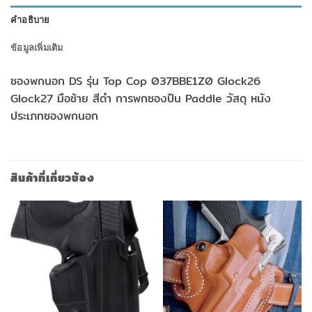
คำอธิบาย
ข้อมูลเพิ่มเติม
ซองพกนอก DS รุ่น Top Cop 037BBE1Z0 Glock26
Glock27 มือซ้าย สีดำ การพกซองปืน Paddle วัสดุ หนัง
ประเภทซองพกนอก
สินค้าที่เกี่ยวข้อง