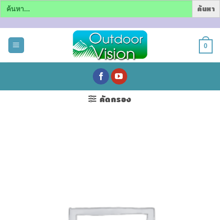
Search
for:
ข้าม
ไป
0
ยัง
เนื้อหา
คัดกรอง