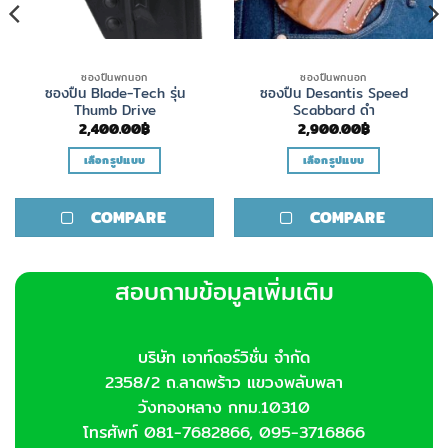
ซองปืนพกนอก
ซองปืนพกนอก
ซองปืน Blade-Tech รุ่น
ซองปืน Desantis Speed
Thumb Drive
Scabbard ดำ
2,400.00
฿
2,900.00
฿
เลือกรูปแบบ
เลือกรูปแบบ
This
This
product
product
COMPARE
COMPARE
has
has
multiple
multiple
variants.
variants.
สอบถามข้อมูลเพิ่มเติม
The
The
options
options
may
may
be
be
บริษัท เอาท์ดอร์วิชั่น จำกัด
chosen
chosen
2358/2 ถ.ลาดพร้าว แขวงพลับพลา
on
on
วังทองหลาง กทม.10310
the
the
โทรศัพท์ 081-7682866, 095-3716866
product
product