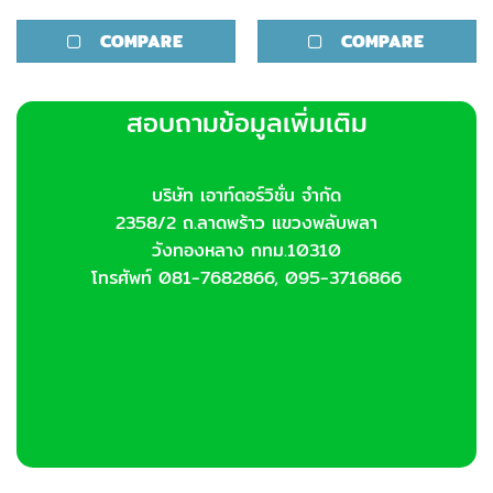
This
This
product
product
COMPARE
COMPARE
has
has
multiple
multiple
variants.
variants.
สอบถามข้อมูลเพิ่มเติม
The
The
options
options
may
may
be
be
บริษัท เอาท์ดอร์วิชั่น จำกัด
chosen
chosen
2358/2 ถ.ลาดพร้าว แขวงพลับพลา
on
on
วังทองหลาง กทม.10310
the
the
โทรศัพท์ 081-7682866, 095-3716866
product
product
page
page