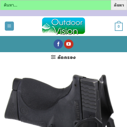
Search
for:
ข้าม
ไป
0
ยัง
เนื้อหา
คัดกรอง