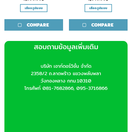
เลือกรูปแบบ
เลือกรูปแบบ
This
This
product
product
COMPARE
COMPARE
has
has
multiple
multiple
variants.
variants.
สอบถามข้อมูลเพิ่มเติม
The
The
options
options
may
may
be
be
บริษัท เอาท์ดอร์วิชั่น จำกัด
chosen
chosen
2358/2 ถ.ลาดพร้าว แขวงพลับพลา
on
on
วังทองหลาง กทม.10310
the
the
โทรศัพท์ 081-7682866, 095-3716866
product
product
page
page