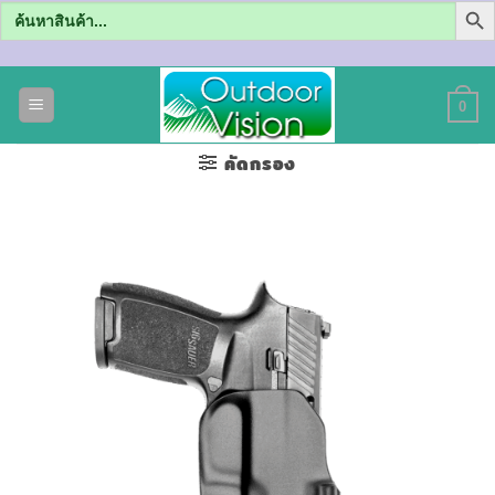
Search
for:
ข้าม
ไป
0
ยัง
เนื้อหา
คัดกรอง