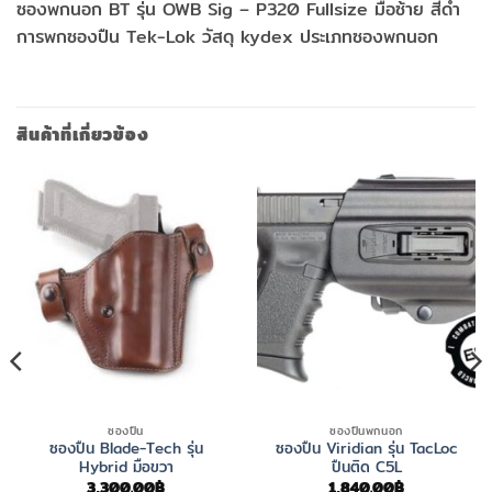
ซองพกนอก BT รุ่น OWB Sig – P320 Fullsize มือซ้าย สีดำ
การพกซองปืน Tek-Lok วัสดุ kydex ประเภทซองพกนอก
สินค้าที่เกี่ยวข้อง
ซองปืน
ซองปืนพกนอก
ซองปืน Blade-Tech รุ่น
ซองปืน Viridian รุ่น TacLoc
Hybrid มือขวา
ปืนติด C5L
3,300.00
฿
1,840.00
฿