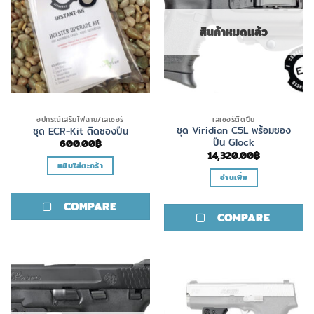
be
chosen
สินค้าหมดแล้ว
on
the
product
page
อุปกรณ์เสริมไฟฉาย/เลเซอร์
เลเซอร์ติดปืน
ชุด Viridian C5L พร้อมซอง
ชุด ECR−Kit ติดซองปืน
ปืน Glock
600.00
฿
14,320.00
฿
หยิบใส่ตะกร้า
อ่านเพิ่ม
COMPARE
COMPARE