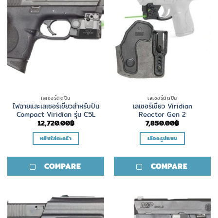
options
may
be
chosen
on
the
product
page
เลเซอร์ติดปืน
เลเซอร์ติดปืน
ไฟฉายและเลเซอร์เขียวสำหรับปืน
เลเซอร์เขียว Viridian
Compact Viridian รุ่น C5L
Reactor Gen 2
12,720.00
฿
7,850.00
฿
หยิบใส่ตะกร้า
เลือกรูปแบบ
This
product
COMPARE
COMPARE
has
multiple
variants.
The
options