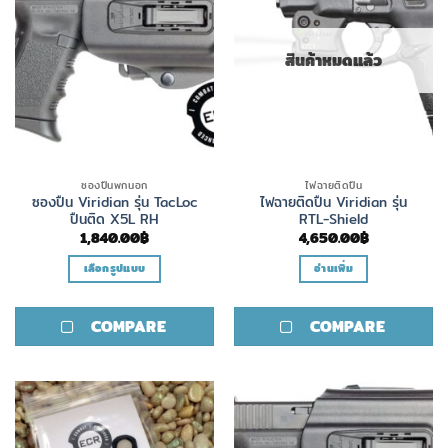
may
be
chosen
สินค้าหมดแล้ว
on
the
product
page
ซองปืนพกนอก
ไฟฉายติดปืน
ซองปืน Viridian รุ่น TacLoc
ไฟฉายติดปืน Viridian รุ่น
ปืนติด X5L RH
RTL-Shield
1,840.00
฿
4,650.00
฿
เลือกรูปแบบ
อ่านเพิ่ม
This
product
COMPARE
COMPARE
has
multiple
variants.
The
options
may