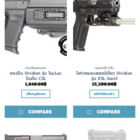
ซองปืนพกนอก
เลเซอร์ติดปืน
ซองปืน Viridian รุ่น TacLoc
ไฟฉายและเลเซอร์เขียว Viridian
ปืนติด C5L
รุ่น X5L Gen3
1,840.00
฿
15,200.00
฿
เลือกรูปแบบ
หยิบใส่ตะกร้า
This
product
COMPARE
COMPARE
has
multiple
variants.
The