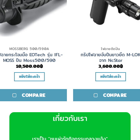
MOSSBERG 500/590A
ไฟฉายติดปืน
ฟฉายกระโจมมือ EOTech รุ่น IFL-
กริปไฟฉายจับปืนยาวยึด M-LO
MOSS ปืน Moss500/590
จาก NcStar
10,500.00
฿
3,600.00
฿
หยิบใส่ตะกร้า
หยิบใส่ตะกร้า
COMPARE
COMPARE
เกี่ยวกับเรา
เราเป็น "ชนเผ่ารักกิจกรรมกลางแจ้ง"