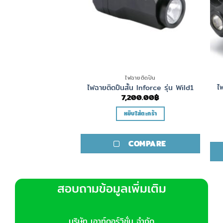
เซอร์ติดปืน
ไฟฉายติดปืน
์เขียวติดปืน Truglo
ไ
ไฟฉายติดปืนสั้น Inforce รุ่น Wild1
 Trupoint
7,200.00
฿
,600.00
฿
หยิบใส่ตะกร้า
ิบใส่ตะกร้า
COMPARE
COMPARE
สอบถามข้อมูลเพิ่มเติม
บริษัท เอาท์ดอร์วิชั่น จำกัด