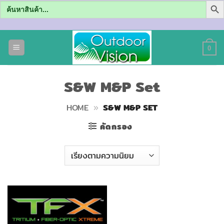
Search
for:
ข้าม
ไป
0
ยัง
เนื้อหา
S&W M&P Set
HOME
»
S&W M&P SET
คัดกรอง