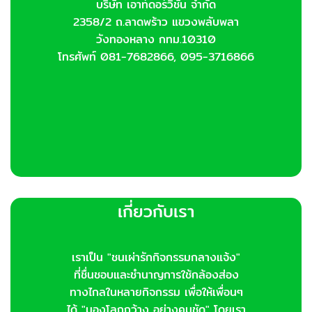
บริษัท เอาท์ดอร์วิชั่น จำกัด
on
2358/2 ถ.ลาดพร้าว แขวงพลับพลา
the
product
วังทองหลาง กทม.10310
page
โทรศัพท์ 081-7682866, 095-3716866
เกี่ยวกับเรา
เราเป็น "ชนเผ่ารักกิจกรรมกลางแจ้ง"
ที่ชื่นชอบและชำนาญการใช้กล้องส่อง
ทางไกลในหลายกิจกรรม เพื่อให้เพื่อนๆ
ได้ "มองโลกกว้าง..อย่างคมชัด" โดยเรา