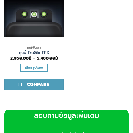
ศูนย์ปืนพก
ศูนย์ TruGlo TFX
Price
2,950.00
฿
–
5,480.00
฿
range:
2,950.00฿
เลือกรูปแบบ
through
5,480.00฿
This
product
COMPARE
has
multiple
variants.
The
options
สอบถามข้อมูลเพิ่มเติม
may
be
chosen