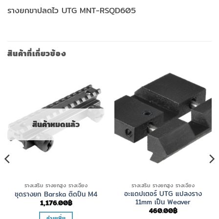
รางยกขาปลดไว UTG MNT-RSQD605
สินค้าที่เกี่ยวข้อง
สินค้าหมดแล้ว
รางเสริม รางยกสูง รางเฉียง
รางเสริม รางยกสูง รางเฉียง
อะแดปเตอร์ UTG แปลงราง
ชุดรางยก Barska ติดปืน M4
11mm เป็น Weaver
1,176.00
฿
460.00
฿
อ่านเพิ่ม