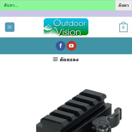
Search
for:
ข้าม
ไป
0
ยัง
เนื้อหา
คัดกรอง