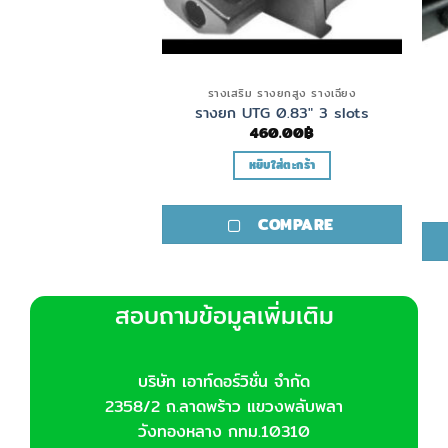
รางยกสูง รางเฉียง
รางเสริม รางยกสูง รางเฉียง
tinny 7 Solt จาก
รางยก UTG 0.83″ 3 slots
R 20×75 mm
460.00
฿
500.00
฿
หยิบใส่ตะกร้า
อ่านเพิ่ม
COMPARE
COMPARE
สอบถามข้อมูลเพิ่มเติม
บริษัท เอาท์ดอร์วิชั่น จำกัด
2358/2 ถ.ลาดพร้าว แขวงพลับพลา
วังทองหลาง กทม.10310