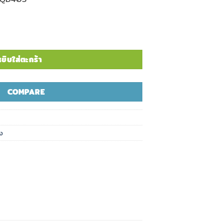
-RSQD403 ชิ้น
ยิบใส่ตะกร้า
COMPARE
ง