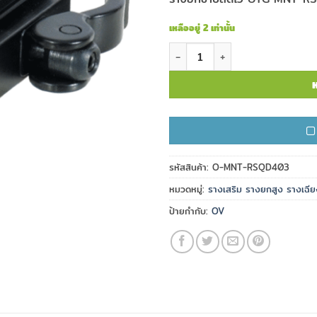
เหลืออยู่ 2 เท่านั้น
จำนวน รางยกขาปลดไว UTG MNT
ห
รหัสสินค้า:
O-MNT-RSQD403
หมวดหมู่:
รางเสริม รางยกสูง รางเฉีย
ป้ายกำกับ:
OV