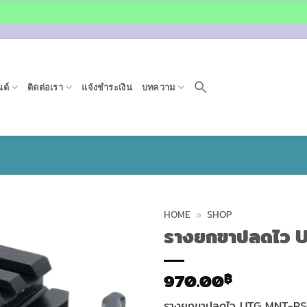
ด์
ติดต่อเรา
แจ้งชำระเงิน
บทความ
HOME
»
SHOP
รางยกขาปลดไว
970.00
฿
รางยกขาปลดไว UTG MNT-R