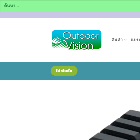
Search
for:
ข้าม
ไป
ยัง
สินค้า
แบรน
เนื้อหา
โปรโมชั่น