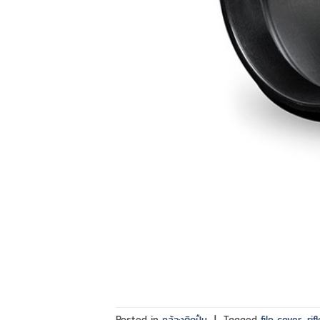
Posted in
กล้องติดปืน
|
Tagged
filp cover
,
ri