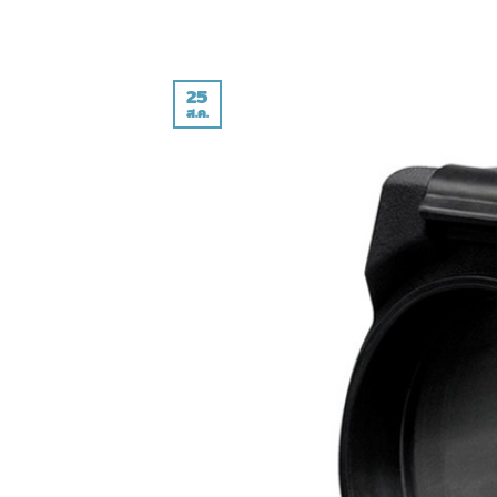
25
ส.ค.