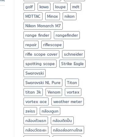
golf
kowa
loupe
mdt
MDTTAC
Minox
nikon
Nikon Monarch M7
range finder
rangefinder
repair
riflescope
rifle scope cover
schneider
spotting scope
Strike Eagle
Swarovski
Swarovski NL Pure
Titan
titan 3k
Venom
vortex
vortex ace
weather meter
zeiss
กล้องดูนก
กล้องตัวแรก
กล้องติดปืน
กล้องวัดระยะ
กล้องส่องทางไกล