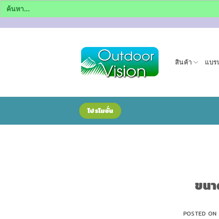
Search
for:
ข้าม
ไป
ยัง
สินค้า
แบรน
เนื้อหา
โปรโมชั่น
ขนา
POSTED O