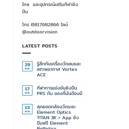
ไกล และอุปกรณ์เสริมกีฬายิง
ปืน
โทร 0817682866 ไลน์
@outdoorvision
LATEST POSTS
รู้ลึกกับเครื่องวัดลมและ
29
ก.ค.
สภาพอากาศ Vortex
ACE
ไม่มี
ความ
กีฬาการแข่งขันยิงปืน
17
เห็น
บน
ก.ค.
PRS กับ ของที่มันต้องมี
รู้
ลึก
ไม่มี
กับ
ความ
สุดยอดกล้องวัดระยะ
13
เครื่อง
เห็น
วัด
บน
พ.ค.
Element Optics
ลม
กีฬา
TITAN 3K + App ยิง
และ
การ
สภาพ
แข่งขัน
ปืนฟรี Element
อากาศ
ยิง
Ballistics
Vortex
ปืน