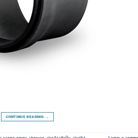
CONTINUE READING
→
fle scope cover
,
ฝากระดก
,
ฝากล้องติดปืน
,
ฝาฟลิป
Leave a comm