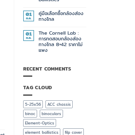
ACE
PRS
ไม่มี
กับ
ความ
ของ
คู่มือเลือกซื้อกล้องส่อง
01
เห็น
ที่
บน
ก.ค.
ทางไกล
มัน
สุด
ต้อง
ยอด
ไม่มี
มี
กล้อง
ความ
The Cornell Lab :
01
วัด
เห็น
ระยะ
บน
ก.ค.
การทดสอบกล้องส่อง
Element
คู่มือ
ทางไกล 8×42 ราคาไม่
Optics
เลือก
TITAN
ซื้อ
แพง
3K
กล้อง
+
ส่อง
ไม่มี
App
ทาง
ความ
ยิง
ไกล
เห็น
RECENT COMMENTS
บน
ปืน
The
ฟรี
Cornell
Element
Lab
Ballistics
:
TAG CLOUD
การ
ทดสอบ
กล้อง
ส่อง
ทาง
5-25x56
ACC chassis
ไกล
8×42
binoc
binoculars
ราคา
ไม่
แพง
Element-Optics
element ballistics
filp cover
ent