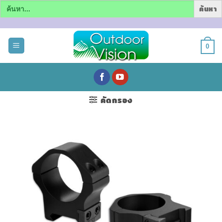
Search
for:
ข้าม
ไป
0
ยัง
เนื้อหา
คัดกรอง