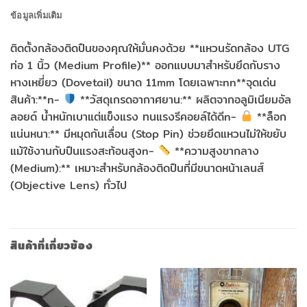
ข้อมูลเพิ่มเติม
ติดตั้งกล้องติดปืนของคุณให้มั่นคงด้วย **แหวนรัดกล้อง UTG
ท่อ 1 นิ้ว (Medium Profile)** ออกแบบมาสำหรับยึดกับราง
หางเหยี่ยว (Dovetail) ขนาด 11mm โดยเฉพาะnn**จุดเด่น
สินค้า:**n-
**วัสดุเกรดอากาศยาน:** ผลิตจากอลูมิเนียมอัล
ลอยด์ น้ำหนักเบาแต่แข็งแรง ทนแรงรีคอยล์ได้ดีn-
**ล็อก
แน่นหนา:** มีหมุดกันเลื่อน (Stop Pin) ช่วยยึดแหวนไม่ให้ขยับ
แม้ใช้งานกับปืนแรงสะท้อนสูงn-
**ความสูงขากลาง
(Medium):** เหมาะสำหรับกล้องติดปืนที่มีขนาดหน้าเลนส์
(Objective Lens) ทั่วไป
สินค้าที่เกี่ยวข้อง