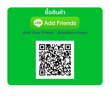
multiple
variants.
ซื้อสินค้า
The
options
may
be
Add Line Friend : @outdoorvision
chosen
on
the
product
page