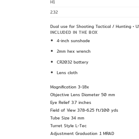
H1
2.32
Dual use for Shooting Tactical / Hunting • 
INCLUDED IN THE BOX
4-inch sunshade
2mm hex wrench
CR2032 battery
Lens cloth
Magnification
3-18x
Objective Lens Diameter
50 mm
Eye Relief
3.7 inches
Field of View
37.8-6.25 ft/100 yds
Tube Size
34 mm
Turret Style
L-Tec
Adjustment Graduation
.1 MRAD