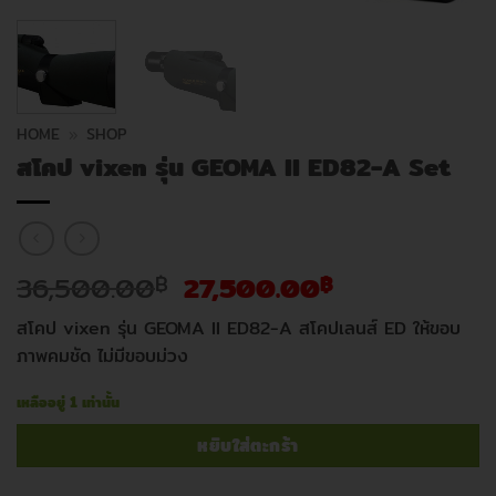
HOME
»
SHOP
สโคป vixen รุ่น GEOMA II ED82-A Set
Original
Current
36,500.00
27,500.00
฿
฿
price
price
สโคป vixen รุ่น GEOMA II ED82-A สโคปเลนส์ ED ให้ขอบ
was:
is:
ภาพคมชัด ไม่มีขอบม่วง
36,500.00฿.
27,500.00฿.
เหลืออยู่ 1 เท่านั้น
หยิบใส่ตะกร้า