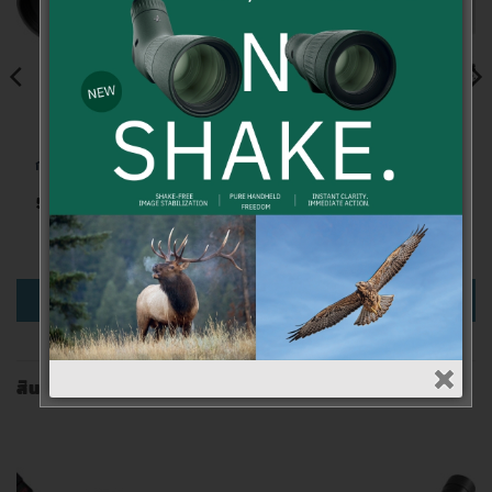
สินค้าหมดแล้ว
กล้องสองตา
กล้องตาเดียว
กล้องสองตา Vixen รุ่น New
สโคปดูนก Kowa TSN-773
Foresta HR
(Body)
Price
5,800.00
฿
–
6,000.00
฿
69,800.00
฿
range:
5,800.00฿
เลือกรูปแบบ
อ่านเพิ่ม
through
6,000.00฿
This
product
COMPARE
COMPARE
has
multiple
variants.
The
สินค้าที่เกี่ยวข้อง
options
may
be
chosen