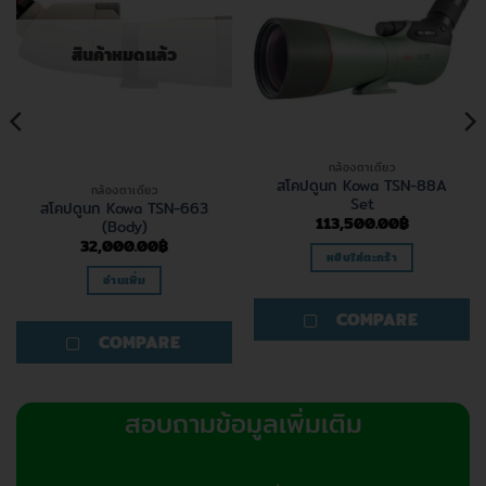
on
the
product
สินค้าหมดแล้ว
page
กล้องตาเดียว
สโคปดูนก Kowa TSN-88A
กล้องตาเดียว
Set
สโคปดูนก Kowa TSN-663
113,500.00
฿
(Body)
32,000.00
฿
หยิบใส่ตะกร้า
อ่านเพิ่ม
COMPARE
COMPARE
สอบถามข้อมูลเพิ่มเติม