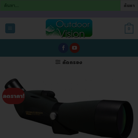
Search
for:
ข้าม
ไป
0
ยัง
เนื้อหา
คัดกรอง
ลดราคา!