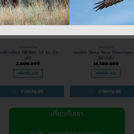
กล้องตาเดียว
สโคปดูนก
ลนส์ตาสโคป GEOMA 52 AL 15-
เลนส์ตา Zeiss New Diascope
40
30/40x
2,000.00
฿
14,500.00
฿
หยิบใส่ตะกร้า
หยิบใส่ตะกร้า
COMPARE
COMPARE
เกี่ยวกับเรา
เราเป็น "ชนเผ่ารักกิจกรรมกลางแจ้ง"