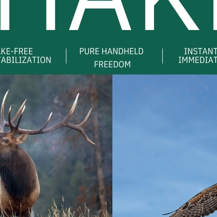
กล้องตาเดียว
สโคปดูนก Kowa TSN-82SV
(Body)
33,500.00
฿
หยิบใส่ตะกร้า
฿.
COMPARE