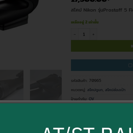
สโคป Nikon รุ่นProstaff 5 
เหลืออยู่ 2 เท่านั้น
จำนวน สโคป Nikon รุ่น Prostaff
ห
รหัสสินค้า:
70965
หมวดหมู่:
สโคปดูนก
,
สโคปส่องเป้า
ป้ายกำกับ:
OV