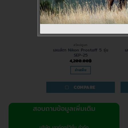
สินค้าหมดแล้ว
้องตาเดียว
สโคปดูนก
Fieldscope ED50-A
เลนส์ตา Nikon Prostaff 5 รุ่น
เ
en (Body)
SEP-25
,900.00
฿
4,200.00
฿
ิบใส่ตะกร้า
อ่านเพิ่ม
COMPARE
COMPARE
สอบถามข้อมูลเพิ่มเติม
บริษัท เอาท์ดอร์วิชั่น จำกัด