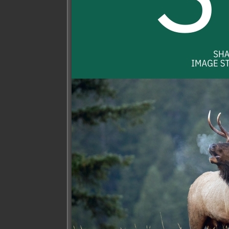
กล้องตาเดียว
สโคป vixen รุ่น GEOMA II ED82-
A Set
Original
Current
36,500.00
฿
27,500.00
฿
price
price
was:
is:
หยิบใส่ตะกร้า
36,500.00฿.
27,500.00
COMPARE
สินค้าที่เกี่ยวข้อง