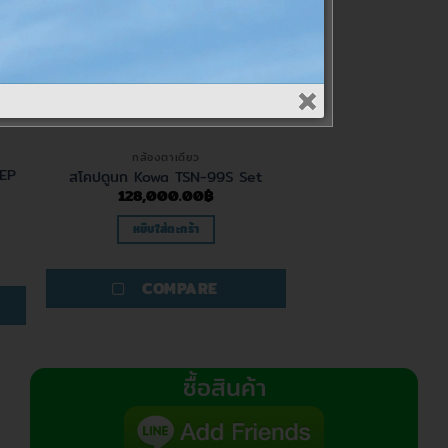
กล้องตาเดียว
 EP
สโคปดูนก Kowa TSN-99S Set
128,000.00
฿
หยิบใส่ตะกร้า
COMPARE
ซื้อสินค้า