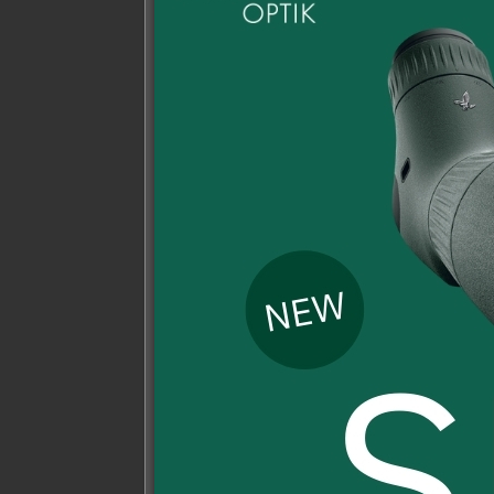
คำอธิบาย
ข้อมูลเพิ่มเติม
สโคป Nikon รุ่นProstaff 5 Fieldscope
คุณอาจจะชื่นชอบ…
ลดราคา!