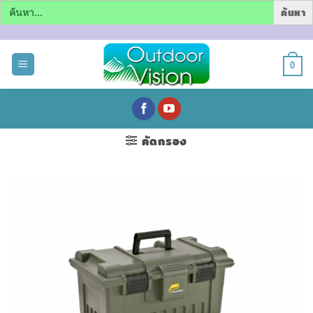
Search
for:
ข้าม
ไป
0
ยัง
เนื้อหา
คัดกรอง