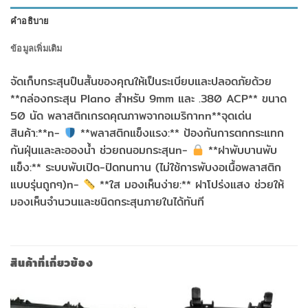
คำอธิบาย
ข้อมูลเพิ่มเติม
จัดเก็บกระสุนปืนสั้นของคุณให้เป็นระเบียบและปลอดภัยด้วย
**กล่องกระสุน Plano สำหรับ 9mm และ .380 ACP** ขนาด
50 นัด พลาสติกเกรดคุณภาพจากอเมริกาnn**จุดเด่น
สินค้า:**n-
**พลาสติกแข็งแรง:** ป้องกันการตกกระแทก
กันฝุ่นและละอองน้ำ ช่วยถนอมกระสุนn-
**ฝาพับบานพับ
แข็ง:** ระบบพับเปิด-ปิดทนทาน (ไม่ใช้การพับงอเนื้อพลาสติก
แบบรุ่นถูกๆ)n-
**ใส มองเห็นง่าย:** ฝาโปร่งแสง ช่วยให้
มองเห็นจำนวนและชนิดกระสุนภายในได้ทันที
สินค้าที่เกี่ยวข้อง