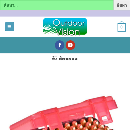
Search
for:
ข้าม
ไป
0
ยัง
เนื้อหา
คัดกรอง