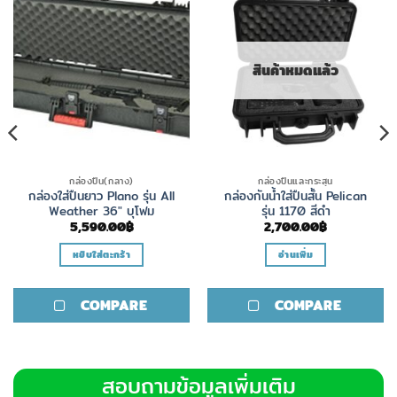
สินค้าหมดแล้ว
กล่องปืน(กลาง)
กล่องปืนและกระสุน
กล่องใส่ปืนยาว Plano รุ่น All
กล่องกันน้ำใส่ปืนสั้น Pelican
Weather 36″ บุโฟม
รุ่น 1170 สีดำ
5,590.00
฿
2,700.00
฿
หยิบใส่ตะกร้า
อ่านเพิ่ม
COMPARE
COMPARE
สอบถามข้อมูลเพิ่มเติม