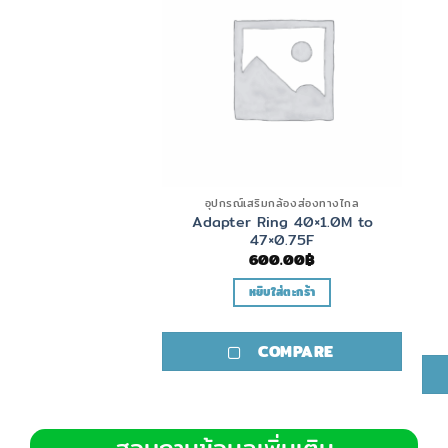
ค้าหมดแล้ว
อุปกรณ์เสริมกล้องส่องทางไกล
Adapter Ring 40×1.0M to
รณ์เสริมอื่นๆ
47×0.75F
Spear Hard Core
600.00
฿
,950.00
฿
หยิบใส่ตะกร้า
อ่านเพิ่ม
COMPARE
COMPARE