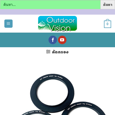
Search
for:
ข้าม
ไป
0
ยัง
เนื้อหา
คัดกรอง