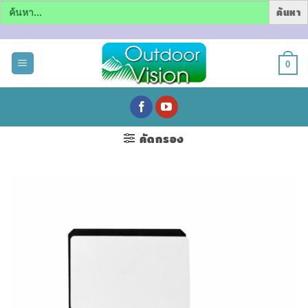
Search
for:
ข้าม
ไป
0
ยัง
เนื้อหา
คัดกรอง